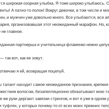
ся широкая озорная улыбка. Я тоже широко улыбаюсь. Ог
нты! А патио-то полон! Вокруг девочки, в том числе и м
ен, и мужчин уже довольно много. Все улыбаются, все а
ария, организовавшая этот неожиданный марафон. Но, ка
 не главное.
иданная партнерша и учительница фламенко нежно целу
 так вот, как ее зовут.
 отвечаю я ей, возвращая поцелуй.
ш талант находит самое неожиданное признание, крепкие
 жестким волосом, безапелляционно обхватывают мою т
Те же руки дергают завязки стрингов, и вот я уже в одном
и туфлях, у которых почему-то от всех моих прежних те