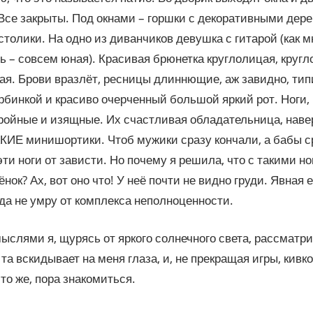
Все закрыты. Под окнами – горшки с декоративными дер
 столики. На одно из диванчиков девушка с гитарой (как м
ь – совсем юная). Красивая брюнетка круглолицая, кругл
ая. Брови вразлёт, ресницы длиннющие, аж завидно, ти
орбинкой и красиво очерченный большой яркий рот. Ноги, к
ройные и изящные. Их счастливая обладательница, наве
КИЕ минишортики. Чтоб мужики сразу кончали, а бабы с
эти ноги от зависти. Но почему я решила, что с такими н
нок? Ах, вот оно что! У неё почти не видно груди. Явная 
гда не умру от комплекса неполноценности.
ыслями я, щурясь от яркого солнечного света, рассматр
а та вскидывает на меня глаза, и, не прекращая игры, кивк
что же, пора знакомиться.