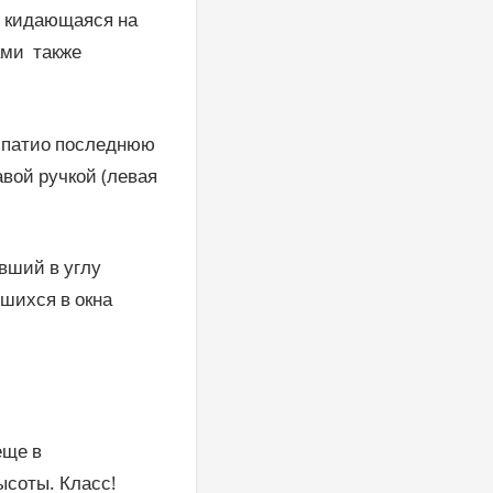
о кидающаяся на
ами также
а патио последнюю
авой ручкой (левая
вший в углу
вшихся в окна
еще в
ысоты. Класс!