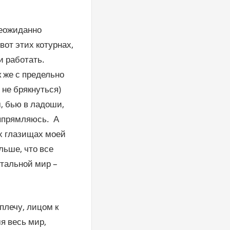
неожиданно
вот этих котурнах,
и работать.
 же с предельно
 не брякнуться)
, бью в ладоши,
выпрямляюсь. А
х глазищах моей
льше, что все
стальной мир –
плечу, лицом к
я весь мир,