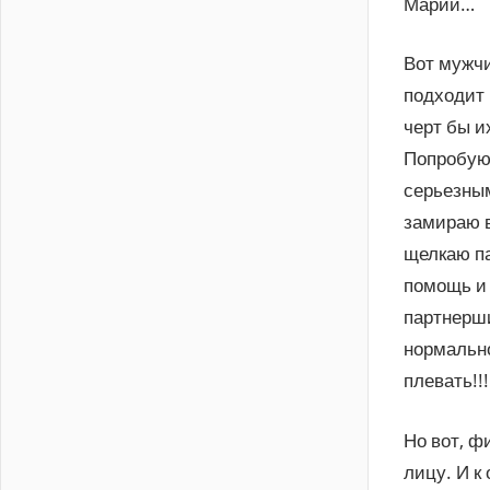
Марии…
Вот мужчи
подходит 
черт бы и
Попробую!
серьезным
замираю в
щелкаю па
помощь и 
партнерши
нормально
плевать!!!
Но вот, ф
лицу. И к