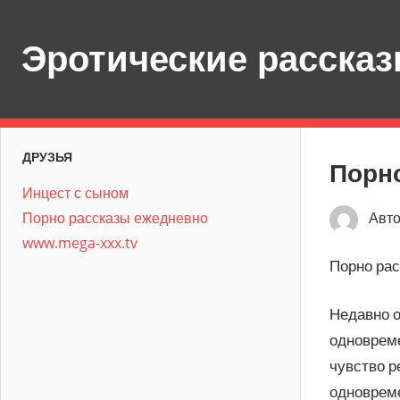
Перейти
к
Эротические расска
содержимому
ДРУЗЬЯ
Порн
Инцест с сыном
Порно рассказы ежедневно
Авт
www.mega-xxx.tv
Порно рас
Недавно о
одновреме
чувство р
одновреме