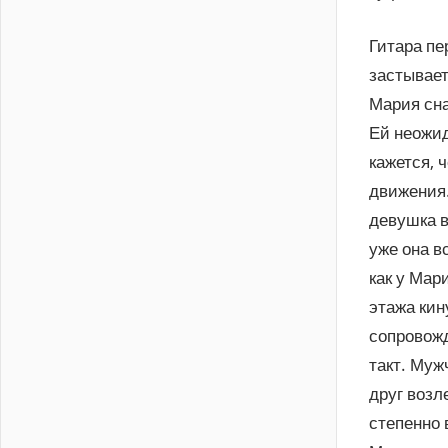
Гитара пе
застывает
Мария сна
Ей неожид
кажется, 
движения…
девушка в
уже она в
как у Мар
этажа кин
сопровожд
такт. Муж
друг возле
степенно 