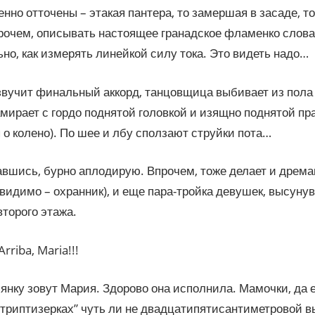
нно отточены – этакая пантера, то замершая в засаде, т
рочем, описывать настоящее гранадское фламенко слов
но, как измерять линейкой силу тока. Это видеть надо…
звучит финальный аккорд, танцовщица выбивает из пол
амирает с гордо поднятой головкой и изящно поднятой пр
 о колено). По шее и лбу сползают струйки пота…
вшись, бурно аплодирую. Впрочем, тоже делает и дрема
видимо – охранник), и еще пара-тройка девушек, высуну
второго этажа.
rriba, Maria!!!
лянку зовут Мария. Здорово она исполнила. Мамочки, да 
триптизерках” чуть ли не двадцатипятисантиметровой в