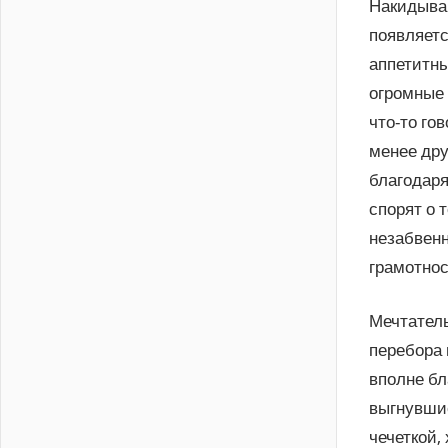
Накидываю
появляетс
аппетитны
огромные 
что-то го
менее дру
благодаря
спорят о 
незабвенн
грамотно
Мечтатель
перебора 
вполне бл
выгнувшис
чечеткой,