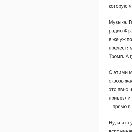
которую 
Музыка. Г
радио Фра
я же уж п
прелестям
Тромп. А 
С этими м
сквозь жа
это явно 
привезли 
– прямо в
Ну, и что
вспоминаю