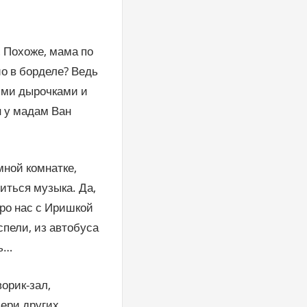
 Похоже, мама по
ио в борделе? Ведь
ими дырочками и
н у мадам Ван
мной комнатке,
иться музыка. Да,
тро нас с Иришкой
спели, из автобуса
сь…
орик-зал,
вери других