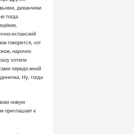
евьями, диванчики
не тогда
ощёкая,
пично-испанский
ак говорится, «от
рное, нарочно
разу хотели
огами передо мной
единичка. Ну, тогда
иваю новую
ом приглашает к