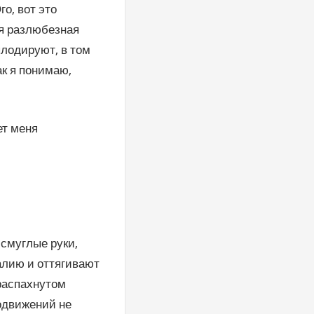
о, вот это
оя разлюбезная
плодируют, в том
к я понимаю,
ет меня
 смуглые руки,
алию и оттягивают
 распахнутом
лодвижений не