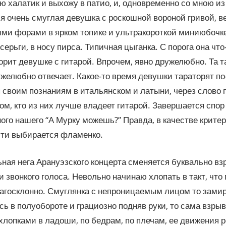
 халатик и выхожу в патио, и, одновременно со мною из
я очень смуглая девушка с роскошной вороной гривой, в
ми форами в ярком топике и ультракороткой миниюбочке
серьги, в носу пирса. Типичная цыганка. С порога она что-
ворит девушке с гитарой. Впрочем, явно дружелюбно. Та т
желюбно отвечает. Какое-то время девушки тараторят по-
 своим познаниям в итальянском и латыни, через слово 
том, кто из них лучше владеет гитарой. Завершается спор
ого нашего “А Мурку можешь?” Правда, в качестве крите
сти выбирается фламенко.
ная нега Арануэзского концерта сменяется буквально вз
и звонкого голоса. Невольно начинаю хлопать в такт, чт
агосклонно. Смуглянка с непроницаемым лицом то замира
ь в полуобороте и грациозно подняв руки, то сама взры
 хлопками в ладоши, по бедрам, по плечам, ее движения р