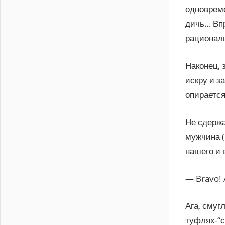
одновреме
дичь… Вп
рациональ
Наконец, 
искру и з
опирается
Не сдержа
мужчина (
нашего и 
— Bravo! A
Ага, смуг
туфлях-“с