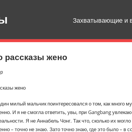
зы
Захватывающие и в
о рассказы жено
ор
сказы жено
дин милый мальчик поинтересовался о том, как много м
нно. И я не смогла ответить, увы, при Gangbang увлекаю
еальности. Я не Аннабель Чонг. Так что, сколько их могло
нно – точно не знаю. Зато точно знаю, где это было – в 