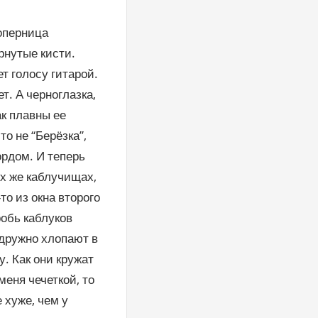
оперница
рнутые кисти.
т голосу гитарой.
т. А черноглазка,
ак плавны ее
о не “Берёзка”,
рдом. И теперь
их же каблучищах,
то из окна второго
робь каблуков
дружно хлопают в
у. Как они кружат
меня чечеткой, то
 хуже, чем у