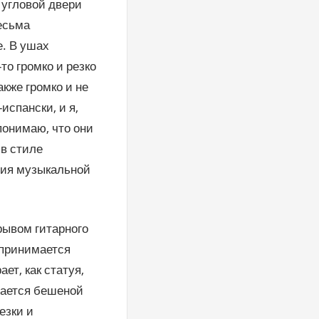
 угловой двери
есьма
. В ушах
то громко и резко
акже громко и не
испански, и я,
понимаю, что они
 в стиле
рия музыкальной
рывом гитарного
о принимается
ет, как статуя,
вается бешеной
езки и