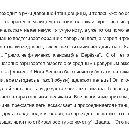
реходит в руки давешней танцовщицы, и теперь уже её с
 с напряженным лицом, склонив головку и скрестив выве
чала затягивает некую тягучую ноту, а уже потом помогае
анно подтягивает охранник, теперь он поет, а Мария играе
чертовски медленно, как бы нехотя начинает двигаться. К
 Прямо, не фламенко, а ансамбль “Берёзка”… Ого! Нет, эт
незапно взрывается вместе с очередным бравурным акко
ся – фламенко! Ноги бешено бьют чечетку (кстати, на так
ии, все мы здесь в такой обуви), щелкают пальцы! Оп, кто-
ул ей кастаньеты, и девушка ловко их поймала. Теперь д
ается характерными щелчками. Все невольные зрители 
чина, прекратив петь, вскакивает и присоединяется к танц
 друга, гордо подняв головы, как проходят по патио, то се
вышагивая (но отбивая все ту же чечетку). Даааа…. Это не