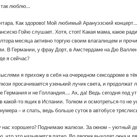
я так люблю…
итара. Как здорово! Мой любимый Арануэзский концерт…
нсиско Гойю слушает. Хотя, стоп! Какая мама, какое рад
олтора месяца активно торгую своим влагалищем и проч
и. В Германии, у фрау Дорт, в Амстердаме на Дю Валле
где я сейчас?
ыслями я прихожу в себя на очередном сексодроме в тё
люзи просачивается узенький лучик света, и продолжат л
не Германия и не Голландия…. Ах, да! Ведь сегодня под у
в какой-то ящик в Испании. Толком и осмотреться-то не у
 нумера – и спать, ведь больше суток в автобусе трясли
 у нас хорошего? Поднимаю жалюзи. За окном – уютный дв
, что это называется патио. Во дворик выходят окна и д