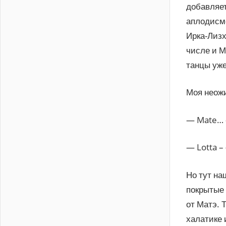
добавляет
аплодисме
Ирка-Лизх
числе и М
танцы уже
Моя неож
— Mate… —
— Lotta –
Но тут на
покрытые
от Матэ. 
халатике 