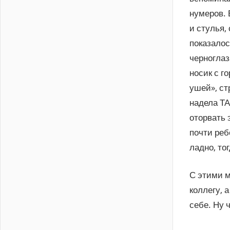
нумеров. 
и стулья,
показалос
черноглаз
носик с г
ушей», ст
надела ТА
оторвать 
почти ребё
ладно, то
С этими м
коллегу, 
себе. Ну 