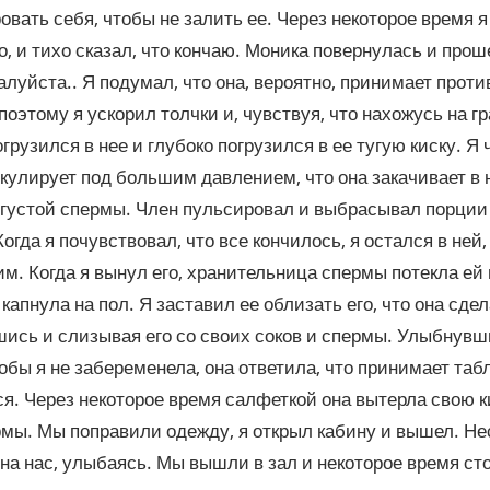
овать себя, чтобы не залить ее. Через некоторое время я
о, и тихо сказал, что кончаю. Моника повернулась и прош
алуйста.. Я подумал, что она, вероятно, принимает прот
 поэтому я ускорил толчки и, чувствуя, что нахожусь на гр
огрузился в нее и глубоко погрузился в ее тугую киску. Я 
кулирует под большим давлением, что она закачивает в 
 густой спермы. Член пульсировал и выбрасывал порции
Когда я почувствовал, что все кончилось, я остался в ней,
им. Когда я вынул его, хранительница спермы потекла ей 
 капнула на пол. Я заставил ее облизать его, что она сде
ись и слизывая его со своих соков и спермы. Улыбнувши
тобы я не забеременела, она ответила, что принимает табл
я. Через некоторое время салфеткой она вытерла свою ки
мы. Мы поправили одежду, я открыл кабину и вышел. Не
на нас, улыбаясь. Мы вышли в зал и некоторое время сто