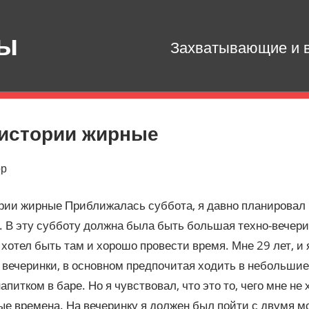
зы
Захватывающие и в
 истории жирные
ор
рии жирные Приближалась суббота, я давно планировал 
. В эту субботу должна была быть большая техно-вечери
я хотел быть там и хорошо провести время. Мне 29 лет, и 
 вечеринки, в основном предпочитая ходить в небольши
апитком в баре. Но я чувствовал, что это то, чего мне не 
рые времена. На вечеринку я должен был пойти с двумя м