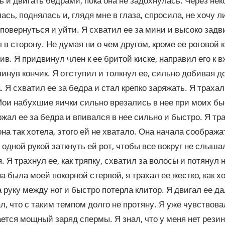
 и двигать бедрами, пока она не задохнулась. Через нек
ась, поднялась и, глядя мне в глаза, спросила, не хочу ли
 повернуться и уйти. Я схватил ее за мини и высоко задв
 в сторону. Не думая ни о чем другом, кроме ее роговой к
ив. Я придвинул член к ее бритой киске, направил его к в
винув кончик. Я отступил и толкнул ее, сильно добивая до
. Я схватил ее за бедра и стал крепко заряжать. Я трахал
Мои набухшие яички сильно врезались в нее при моих бы
ржал ее за бедра и впивался в нее сильно и быстро. Я тра
 она так хотела, этого ей не хватало. Она начала сообража
одной рукой заткнуть ей рот, чтобы все вокруг не слышал
. Я трахнул ее, как тряпку, схватил за волосы и потянул н
а была моей покорной стервой, я трахал ее жестко, как х
 руку между ног и быстро потерла клитор. Я двигал ее д
л, что с таким темпом долго не протяну. Я уже чувствовал
ется мощный заряд спермы. Я знал, что у меня нет резин