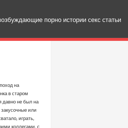
озбуждающие порно истории секс статьи
поход на
нка в старом
я давно не был на
е закусочные или
хватало, играть,
оими коллегами, с