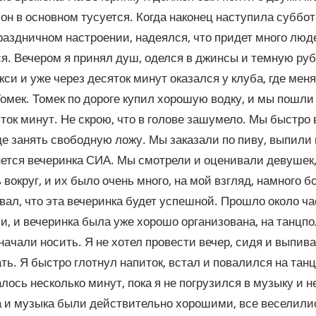
он в основном тусуется. Когда наконец наступила суббота
раздничном настроении, надеялся, что придет много люд
я. Вечером я принял душ, оделся в джинсы и темную ру
кси и уже через десяток минут оказался у клуба, где мен
омек. Томек по дороге купил хорошую водку, и мы пошли
яток минут. Не скрою, что в голове зашумело. Мы быстро
е занять свободную ложу. Мы заказали по пиву, выпили 
нется вечеринка СИА. Мы смотрели и оценивали девушек,
 вокруг, и их было очень много, на мой взгляд, намного 
вал, что эта вечеринка будет успешной. Прошло около часа
, и вечеринка была уже хорошо организована, на танцпо
начали носить. Я не хотел провести вечер, сидя и выпива
ть. Я быстро глотнул напиток, встал и повалился на тан
лось несколько минут, пока я не погрузился в музыку и н
 и музыка были действительно хорошими, все веселилис