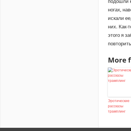
подошли к
ногах, на
искали ее
них. Как-
этого я з
повторить
More f
Эротические
рассказы
трамплинг