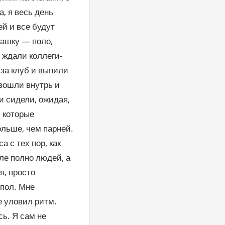
, я весь день
ей и все будут
башку — поло,
я ждали коллеги-
 за клуб и выпили
 вошли внутрь и
и сидели, ожидая,
 которые
больше, чем парней.
 с тех пор, как
ле полно людей, а
я, просто
цпол. Мне
е уловил ритм.
ь. Я сам не