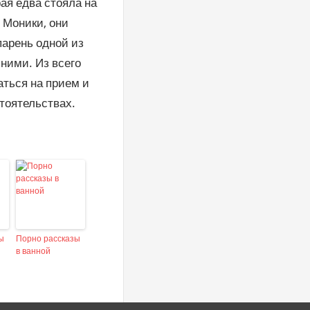
ая едва стояла на
и Моники, они
парень одной из
 ними. Из всего
аться на прием и
стоятельствах.
ы
Порно рассказы
в ванной