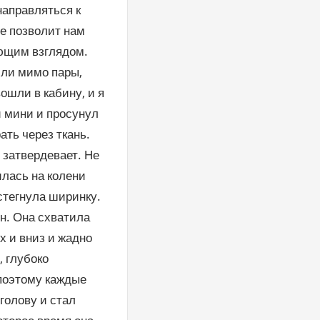
 направляться к
не позволит нам
ающим взглядом.
шли мимо пары,
ошли в кабину, и я
й мини и просунул
ать через ткань.
 затвердевает. Не
илась на колени
стегнула ширинку.
ен. Она схватила
рх и вниз и жадно
, глубоко
 поэтому каждые
голову и стал