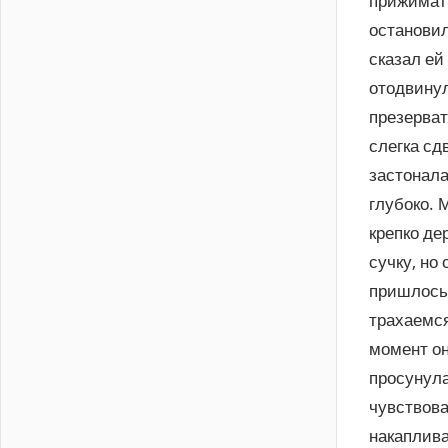
прижимать
остановил
сказал ей
отодвинул
презерват
слегка сд
застонала
глубоко. 
крепко де
сучку, но
пришлось 
трахаемся
момент он
просунула
чувствова
накаплива