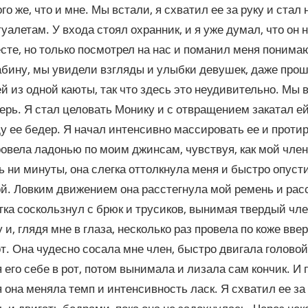
ого же, что и мне. Мы встали, я схватил ее за руку и стал
уалетам. У входа стоял охранник, и я уже думал, что он 
сте, но только посмотрел на нас и поманил меня поним
абину, мы увидели взгляды и улыбки девушек, даже про
 из одной каюты, так что здесь это неудивительно. Мы в
ерь. Я стал целовать Монику и с отвращением закатал е
у ее бедер. Я начал интенсивно массировать ее и протир
овела ладонью по моим джинсам, чувствуя, как мой член
 ни минуты, она слегка оттолкнула меня и быстро опуст
й. Ловким движением она расстегнула мой ремень и рас
гка соскользнул с брюк и трусиков, вынимая твердый чл
у и, глядя мне в глаза, несколько раз провела по коже вве
от. Она чудесно сосала мне член, быстро двигала головой
 его себе в рот, потом вынимала и лизала сам кончик. И
 она меняла темп и интенсивность ласк. Я схватил ее за 