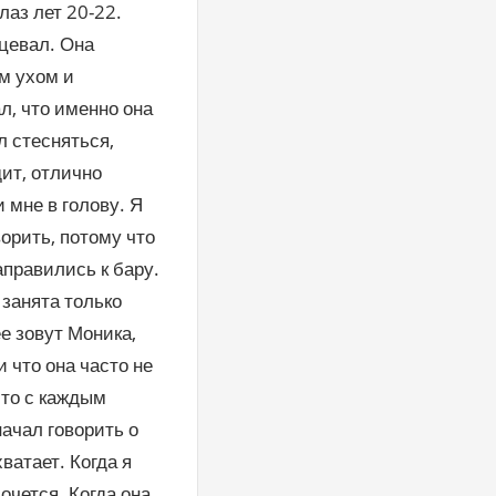
лаз лет 20-22.
нцевал. Она
м ухом и
л, что именно она
л стесняться,
дит, отлично
 мне в голову. Я
ворить, потому что
аправились к бару.
 занята только
е зовут Моника,
и что она часто не
что с каждым
начал говорить о
хватает. Когда я
хочется. Когда она