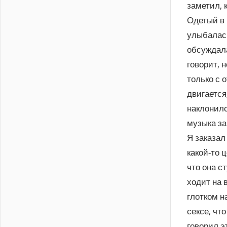
заметил, 
Одетый в 
улыбалась
обсуждала
говорит, 
только с 
двигается
наклонилс
музыка за
Я заказал
какой-то 
что она с
ходит на 
глотком н
сексе, что
говорил эт