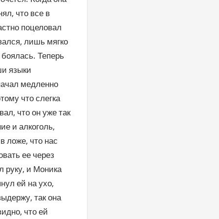
ял, что все в
растно поцеловал
вался, лишь мягко
 боялась. Теперь
ши языки
 начал медленно
тому что слегка
ал, что он уже так
ие и алкоголь,
в ложе, что нас
овать ее через
ал руку, и Моника
нул ей на ухо,
выдержу, так она
идно, что ей