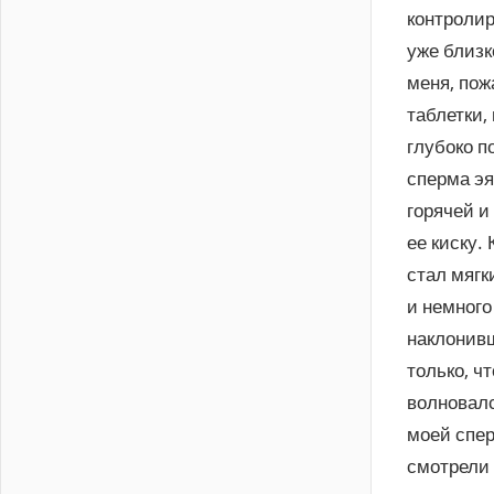
контролир
уже близк
меня, пож
таблетки,
глубоко п
сперма эя
горячей и
ее киску. 
стал мягк
и немного
наклонивш
только, ч
волновалс
моей спер
смотрели 