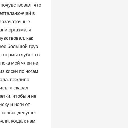
 почувствовал, что
ептала-кончай в
ивозачаточные
ани оргазма, я
чувствовал, как
нее большой груз
 спермы глубоко в
 пока мой член не
из киски по ногам
лала, вежливо
сь, я сказал
етки, чтобы я не
ску и ноги от
сколько девушек
яли, когда к нам