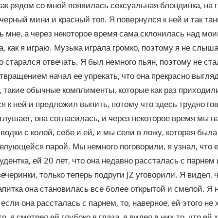
как рядом со мной появилась сексуальная блондинка, на г
черный мини и красный топ. Я повернулся к ней и так та
 мне, а через некоторое время сама склонилась над мои
, как я играю. Музыка играла громко, поэтому я не слыша
но старался отвечать. Я был немного пьян, поэтому не ста
отвращением начал ее упрекать, что она прекрасно выгля
, такие обычные комплименты, которые как раз приходили
я к ней и предложил выпить, потому что здесь трудно го
глушает, она согласилась, и через некоторое время мы н
 водки с колой, себе и ей, и мы сели в ложу, которая была
целующейся парой. Мы немного поговорили, я узнал, что е
тудентка, ей 20 лет, что она недавно рассталась с парнем 
вечеринки, только теперь подруги JZ уговорили. Я видел, 
апитка она становилась все более открытой и смелой. Я 
 если она рассталась с парнем, то, наверное, ей этого не 
о, я смотрел ей глубоко в глаза, я видел в них то, что ей 