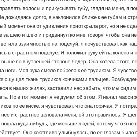
правлять волосы и прикусывать губу, глядя на меня, я пон
Не дожидаясь долго, я наклонился ближе к ее губам и ст
вый момент она от удивления приоткрыла рот, но я не сда
е за шею и шею и придвинул ко мне, говоря, чтобы она не
тветила взаимностью на поцелуй, я почувствовал, как на
сь в страстном поцелуе. Я положил руку ей на колено и
 выше по внутренней стороне бедер. Она хотела этого, по
а ноги. Моя рука смело побрела к ее трусикам. Я чувствов
же ощущал ткань трусиков кончиками пальцев. Возбужден
ся в наших жилах, заставили нас забыть, что мы сидим 
еть. Но в тот момент я не думал об этом. Я начал массир
иков по ее киске, я чувствовал, что она горячая. Я потир
тнее и страстнее целовала меня, ей это нравилось. Я шеп
 пошла куда-нибудь, где меньше людей, потому что я не 
ействует. Она кокетливо улыбнулась, по ее глазам было в