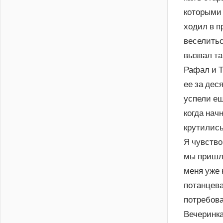
которыми 
ходил в п
веселитьс
вызвал та
Рафал и Т
ее за дес
успели ещ
когда нач
крутились
Я чувство
мы пришли
меня уже 
потанцева
потребова
Вечеринка