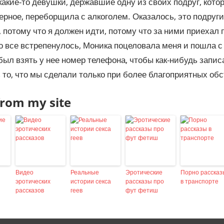
акие-то девушки, державшие одну из своих подруг, котор
верное, переборщила с алкоголем. Оказалось, это подруг
, потому что я должен идти, потому что за ними приехал 
то все встрепенулось, Моника поцеловала меня и пошла с
абыл взять у нее номер телефона, чтобы как-нибудь запис
 то, что мы сделали только при более благоприятных об
rom my site
Видео
Реальные
Эротические
Порно рассказ
эротических
истории секса
рассказы про
в транспорте
рассказов
геев
фут фетиш