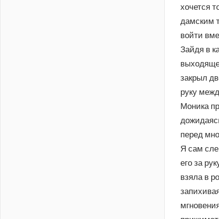
хочется т
дамским т
войти вме
Зайдя в к
выходящей
закрыл дв
руку межд
Моника пр
дожидаясь
перед мно
Я сам сле
его за рук
взяла в р
запихивая
мгновения