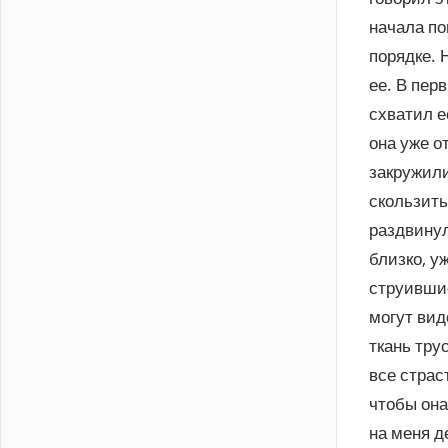
начала по
порядке. 
ее. В пер
схватил е
она уже о
закружили
скользить
раздвинул
близко, у
струившие
могут вид
ткань трус
все страс
чтобы она
на меня д