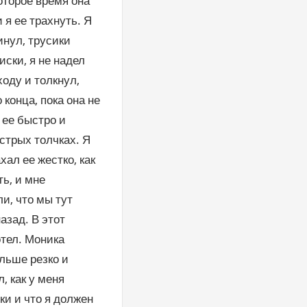
оторое время она
 я ее трахнуть. Я
инул, трусики
иски, я не надел
ходу и толкнул,
 конца, пока она не
 ее быстро и
стрых толчках. Я
хал ее жестко, как
ть, и мне
и, что мы тут
азад. В этот
отел. Моника
альше резко и
, как у меня
ки и что я должен