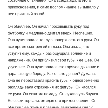
состояние опьянения. Она всегда ждала этого
прикосновения, и само воспоминание вызывало у
нее приятный озноб.
Он обнял ее. Он начал просовывать руку под
футболку и медленно двигал вверх. Неспешно.
Она чувствовала теплую поверхность его руки. Он
все время смотрел ей в глаза. Она знала, что
уступит ему, каждый раз ощущала волнение и
напряжение. Он приблизил свои губы к ее шее. Он
укусил ее. Она чувствовала его горячее дыхание и
царапающую бороду. Как он это делает? Думала.
Она не переставала красить губы и одновременно
разглядывала отражения их фигуры. Он касался
ее руки. Он схватил помаду. Он лукаво улыбнулся.
Ее соски торчали, ожидая его прикосновения. Он
обнажил ее грудь и плавным движением снял с