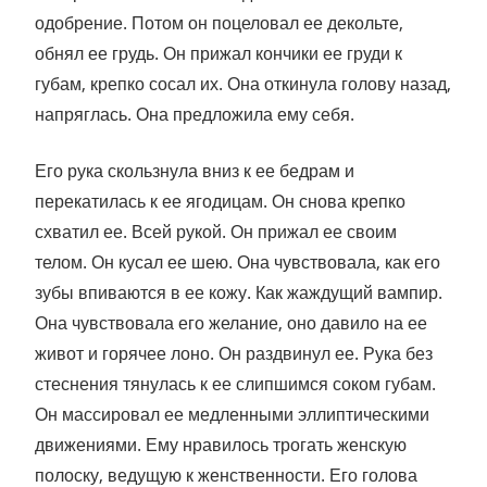
одобрение. Потом он поцеловал ее декольте,
обнял ее грудь. Он прижал кончики ее груди к
губам, крепко сосал их. Она откинула голову назад,
напряглась. Она предложила ему себя.
Его рука скользнула вниз к ее бедрам и
перекатилась к ее ягодицам. Он снова крепко
схватил ее. Всей рукой. Он прижал ее своим
телом. Он кусал ее шею. Она чувствовала, как его
зубы впиваются в ее кожу. Как жаждущий вампир.
Она чувствовала его желание, оно давило на ее
живот и горячее лоно. Он раздвинул ее. Рука без
стеснения тянулась к ее слипшимся соком губам.
Он массировал ее медленными эллиптическими
движениями. Ему нравилось трогать женскую
полоску, ведущую к женственности. Его голова