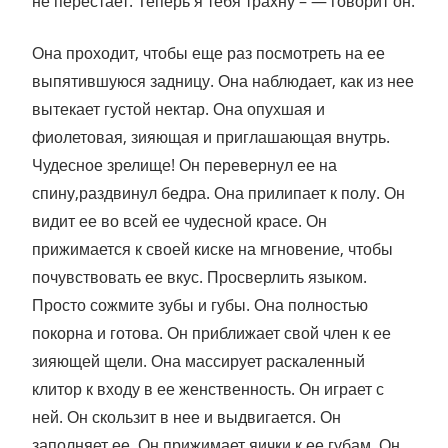
не перестает. Теперь я тебя трахну – — говорит он.
Она проходит, чтобы еще раз посмотреть на ее
выпятившуюся задницу. Она наблюдает, как из нее
вытекает густой нектар. Она опухшая и
фиолетовая, зияющая и приглашающая внутрь.
Чудесное зрелище! Он перевернул ее на
спину,раздвинул бедра. Она прилипает к полу. Он
видит ее во всей ее чудесной красе. Он
прижимается к своей киске на мгновение, чтобы
почувствовать ее вкус. Просверлить языком.
Просто сожмите зубы и губы. Она полностью
покорна и готова. Он приближает свой член к ее
зияющей щели. Она массирует раскаленный
клитор к входу в ее женственность. Он играет с
ней. Он скользит в нее и выдвигается. Он
заполняет ее. Он прижимает яички к ее губам. Он