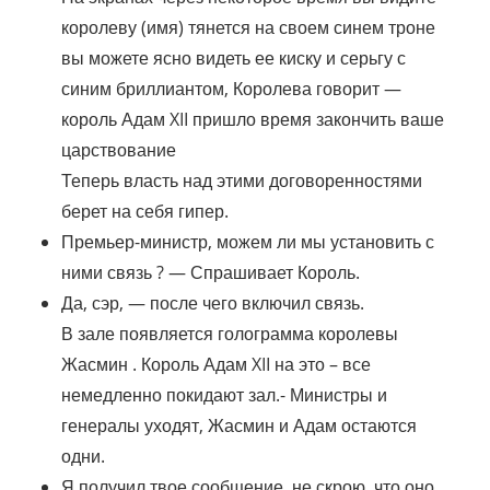
королеву (имя) тянется на своем синем троне
вы можете ясно видеть ее киску и серьгу с
синим бриллиантом, Королева говорит —
король Адам XII пришло время закончить ваше
царствование
Теперь власть над этими договоренностями
берет на себя гипер.
Премьер-министр, можем ли мы установить с
ними связь ? — Спрашивает Король.
Да, сэр, — после чего включил связь.
В зале появляется голограмма королевы
Жасмин . Король Адам XII на это – все
немедленно покидают зал.- Министры и
генералы уходят, Жасмин и Адам остаются
одни.
Я получил твое сообщение, не скрою, что оно