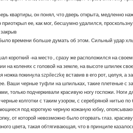
ерь квартиры, он понял, что дверь открыта, медленно наж
 приоткрыл ее, как мог, бесшумно удалился, проскользну
 закрыв
 было времени больше думать об этом. Сильный удар хл
ал короткий -на место , сразу же расположился на свое
ии на коленях с головой на земле, на высоте шпилек свое
я ножка покинула szpileczkę вставив в его рот, целуя, а з
ее. Ваши черные туфли на шпильках, такие плетеные с з
ми, только подчеркивали красивую ногу госпожи. Ноги 
черные колготки с таким узором, с серебряной нитью по 
ающиеся под короткую черную кожаную юбку, опоясыва
опку, от которой невозможно было оторвать глаз. красив
рного цвета, такая обтягивающая, что в принципе казалос