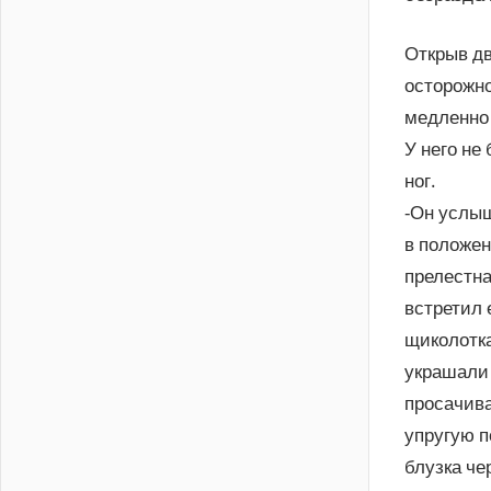
Открыв дв
осторожно
медленно
У него не
ног.
-Он услыш
в положен
прелестна
встретил 
щиколотка
украшали 
просачив
упругую п
блузка че