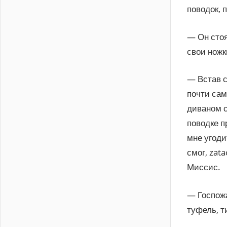
поводок, 
— Он стоя
свои ножк
— Встав с
почти сам
диваном с
поводке п
мне угоди
смог, zat
Миссис.
— Госпожа
туфель, т