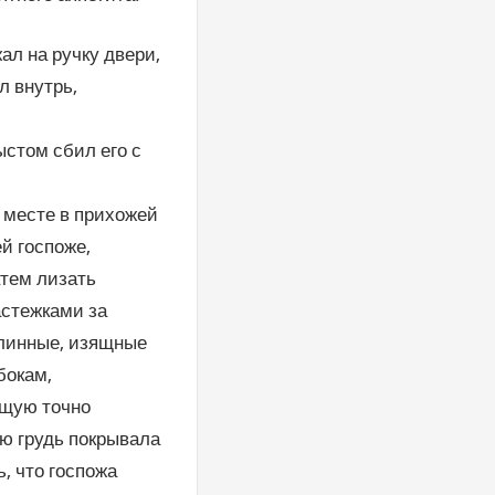
ал на ручку двери,
л внутрь,
ыстом сбил его с
м месте в прихожей
й госпоже,
атем лизать
астежками за
длинные, изящные
бокам,
ющую точно
ую грудь покрывала
ь, что госпожа