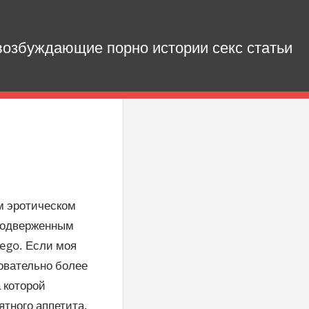
озбуждающие порно истории секс статьи
м эротическом
 подверженным
Lego. Если моя
довательно более
а которой
ятного аппетита.