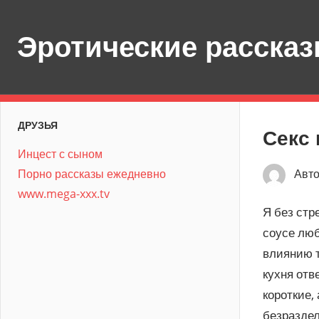
Перейти
к
Эротические расска
содержимому
ДРУЗЬЯ
Секс 
Инцест с сыном
Порно рассказы ежедневно
Авт
www.mega-xxx.tv
Я без стр
соусе люб
влиянию т
кухня отв
короткие,
безраздел