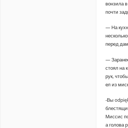
вонзила в
почти зад
— На кухн
несколько
перед дам
— Заранее
стоял на 
рук, чтоб
ел из мис
-Вы odpię
блестящие
Миссис по
а голова 