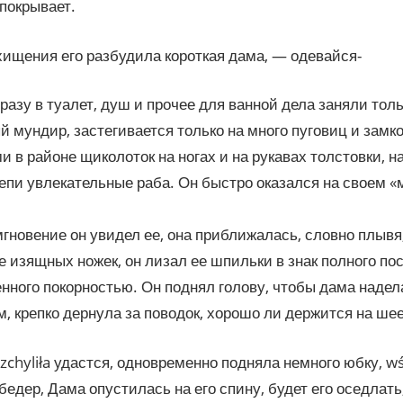
 покрывает.
ищения его разбудила короткая дама, — одевайся-
разу в туалет, душ и прочее для ванной дела заняли тол
й мундир, застегивается только на много пуговиц и замк
и в районе щиколоток на ногах и на рукавах толстовки, н
цепи увлекательные раба. Он быстро оказался на своем «
гновение он увидел ее, она приближалась, словно плывя,
е изящных ножек, он лизал ее шпильки в знак полного по
нного покорностью. Он поднял голову, чтобы дама надел
м, крепко дернула за поводок, хорошо ли держится на шее
ozchyliła удастся, одновременно подняла немного юбку, wśl
бедер, Дама опустилась на его спину, будет его оседлать, 