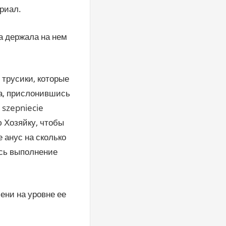
ериал.
а держала на нем
 трусики, которые
ба, прислонившись
 szepniecie
ю Хозяйку, чтобы
е анус на сколько
лось выполнение
ени на уровне ее