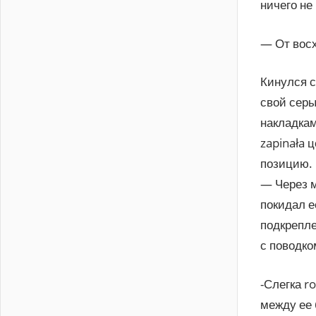
ничего не
— От восх
Кинулся с
свой серы
накладкам
zapinała 
позицию.
— Через м
покидал е
подкрепле
с поводко
-Слегка r
между ее 