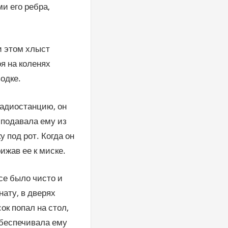
и его ребра,
и этом хлыст
оя на коленях
водке.
адиостанцию, он
о подавала ему из
 под рот. Когда он
ижав ее к миске.
все было чисто и
нату, в дверях
ок попал на стол,
обеспечивала ему