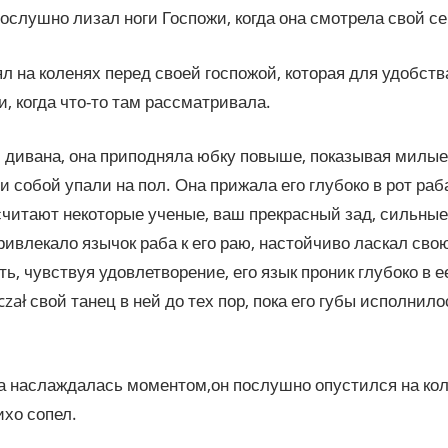
послушно лизал ноги Госпожи, когда она смотрела свой с
л на коленях перед своей госпожой, которая для удобств
и, когда что-то там рассматривала.
 дивана, она приподняла юбку повыше, показывая милые
и собой упали на пол. Она прижала его глубоко в рот ра
читают некоторые ученые, ваш прекрасный зад, сильные
ривлекало язычок раба к его раю, настойчиво ласкал сво
ть, чувствуя удовлетворение, его язык проник глубоко в е
aczał свой танец в ней до тех пор, пока его губы исполни
 наслаждалась моментом,он послушно опустился на кол
ихо сопел.