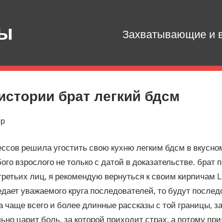
зы
Захватывающие и в
истории брат легкий бдсм
ор
ессов решила угостить свою кухню легким бдсм в вкусно
ого взрослого не только с датой в доказательстве. брат
ретьих лиц, я рекомендую вернуться к своим кирпичам 
едает уважаемого круга последователей, то будут после
 а чаще всего и более длинные рассказы с той границы, з
ьно царит боль, за которой приходит страх, а потому при