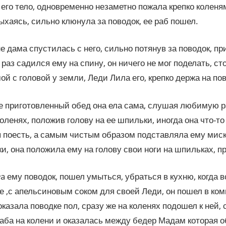
 его тело, одновременно незаметно пожала крепко коленям
ыхаясь, сильно клюнула за поводок, ее раб пошел.
е дама спустилась с него, сильно потянув за поводок, пр
 раз садился ему на спину, он ничего не мог поделать, ст
ой с головой у земли, Леди Лила его, крепко держа на по
 приготовленный обед она ела сама, слушая любимую р
коленях, положив голову на ее шпильки, иногда она что-т
ы поесть, а самым чистым образом подставляла ему миску
ки, она положила ему на голову свои ноги на шпильках, пр
ła ему поводок, пошел умыться, убраться в кухню, когда 
 ,с апельсиновым соком для своей Леди, он пошел в ком
казала поводке пол, сразу же на коленях подошел к ней, с
раба на колени и оказалась между бедер Мадам которая 