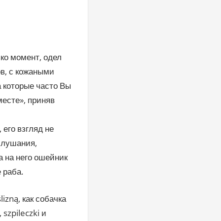
ько момент, одел
ов, с кожаными
а которые часто Вы
месте», приняв
 его взгляд не
слушания,
а на него ошейник
 раба.
izną, как собачка
szpileczki и