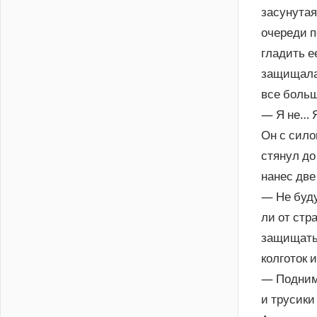
засунутая
очереди п
гладить е
защищалас
все больш
— Я не… Я
Он с сило
стянул до
нанес две
— Не буду
ли от стр
защищатьс
колготок 
— Подними
и трусики