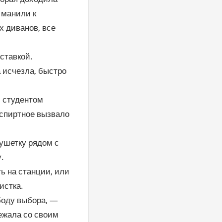
 манили к
х диванов, все
ставкой.
а исчезла, быстро
й студентом
е спиртное вызвало
кушетку рядом с
.
ь на станции, или
истка.
боду выбора, —
бежала со своим