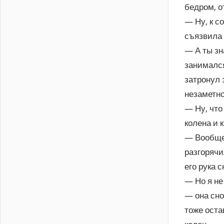
бедром, о
— Ну, к с
съязвила 
— А ты зн
занимался
затронул 
незаметно
— Ну, что
колена и 
— Вообще 
разгорячи
его рука с
— Но я не
— она сно
тоже оста