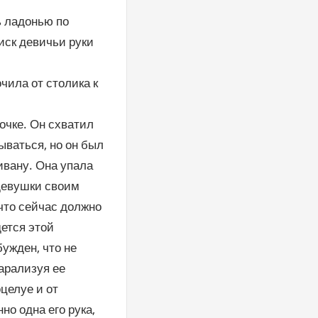
ь ладонью по
иск девичьи руки
очила от столика к
вочке. Он схватил
ываться, но он был
ивану. Она упала
 девушки своим
 что сейчас должно
дется этой
ужден, что не
парализуя ее
целуе и от
но одна его рука,