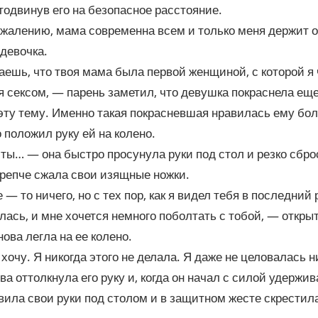
тодвинув его на безопасное расстояние.
ожалению, мама современна всем и только меня держит о
девочка.
аешь, что твоя мама была первой женщиной, с которой я 
 сексом, — парень заметил, что девушка покраснела еще
эту тему. Именно такая покрасневшая нравилась ему бол
 положил руку ей на колено.
 ты… — она быстро просунула руки под стол и резко сбро
крепче сжала свои изящные ножки.
— то ничего, но с тех пор, как я видел тебя в последний 
лась, и мне хочется немного поболтать с тобой, — открыт
нова легла на ее колено.
 хочу. Я никогда этого не делала. Я даже не целовалась 
ва оттолкнула его руку и, когда он начал с силой удержив
вила свои руки под столом и в защитном жесте скрестил