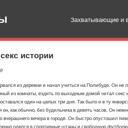
зы
Захватывающие и в
секс истории
ор
рвался из деревни и начал учиться на Полибуде. Он не л
ный из комнаты, ездить по выходным домой читал секс 
оставался один на целых три дня. Так было и в ту январ
 он, как обычно, без будильника в девять часов. Он немн
о вчерашнего вечера в городе. Он быстро опустошил пив
енно оделся в спортивные штаны и свободную футболку