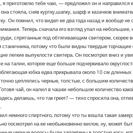
 я приготовлю тебе чаю, — предложил он и направился к
 она стояла, сняв куртку,шапку, шарф и казачков внимат
ку. Он помнил, что видел ее два года назад и вообще не 
нимания. Теперь сначала его взгляд упал на небольшие, 
груди, спрятанные под обтягивающим свитером, скорее 
 станичника, потому что были видны твердые торчащие 
е легкие выпуклости свитера. Он посмотрел вниз и ув
е на талии, которое еще больше подчеркивало округлост
облегающая юбка едва прикрывала около 10 см длинных 
 точно цеплялись черные, толстые, с большим количест
 Готовя чай, он налил в чашки небольшое количество како
здесь делаешь, что так греет? — тихо спросила она, отп
.
ил немного спиртного, потому что ты вошла такая замер
но посмотрел на ее необыкновенно милое, ну, может быт
нные черные волосы были заплетены в толстую косу, ко