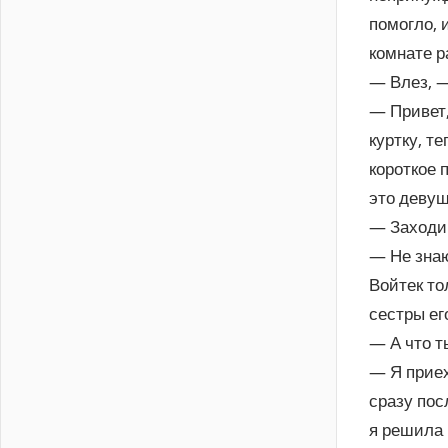
помогло, 
комнате р
— Влез, —
— Привет,
куртку, т
короткое 
это девуш
— Заходи 
— Не знаю
Войтек то
сестры ег
— А что т
— Я приех
сразу пос
я решила 