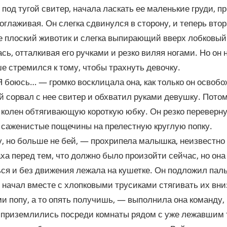
 под тугой свитер, начала ласкать ее маленькие груди, п
оглаживая. Он слегка сдвинулся в сторону, и теперь втор
е плоский животик и слегка выпирающий вверх лобковый
ь, отталкивая его ручками и резко виляя ногами. Но он 
е стремился к тому, чтобы трахнуть девочку.
 боюсь… — громко восклицала она, как только он освобо
й сорвал с нее свитер и обхватил руками девушку. Потом
 колен обтягивающую короткую юбку. Он резко переверну
 саженистые пощечины на прелестную круглую попку.
, но больше не бей, — прохрипела малышка, неизвестно т
аха перед тем, что должно было произойти сейчас, но она
я и без движения лежала на кушетке. Он подложил паль
и начал вместе с хлопковыми трусиками стягивать их вни
 попу, а то опять получишь, — выполнила она команду, 
 приземлились посреди комнаты рядом с уже лежавшим 