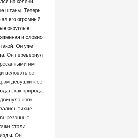
лся на колени
ые штаны. Теперь
рчал его огромный
ные округлые
яженная и словно
 такой. Он уже
ца. Он перевернул
збросанными им
ди целовать ее
драм девушки к ее
юдал, как природа
здвинула ноги.
рвались тихие
е вырезанные
вочки стали
пизды. Он