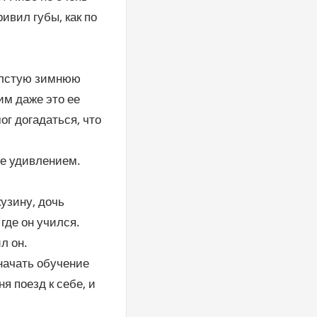
ривил губы, как по
толстую зимнюю
им даже это ее
ог догадаться, что
це удивлением.
узину, дочь
 где он учился.
л он.
 начать обучение
я поезд к себе, и