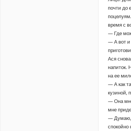
почти до 
поцелуям.
время с в
— Где мож
— А вот и
приготови
Ася снова
напиток. 
на ее мил
— А как т
кузиной, 
— Она мне
мне приде
— Думаю, 
спокойно 