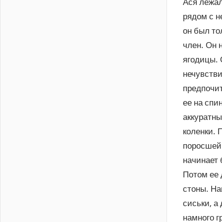
Ася лежал
рядом с н
он был то
член. Он 
ягодицы. 
нечувстви
предпочит
ее на спи
аккуратны
коленки. 
поросшей 
начинает 
Потом ее 
стоны. На
сиськи, а
намного г