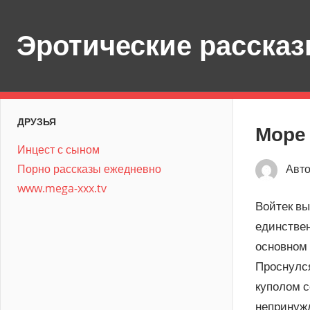
Перейти
к
Эротические расска
содержимому
ДРУЗЬЯ
Море 
Инцест с сыном
Порно рассказы ежедневно
Авт
www.mega-xxx.tv
Войтек вы
единствен
основном 
Проснулся
куполом с
непринужд