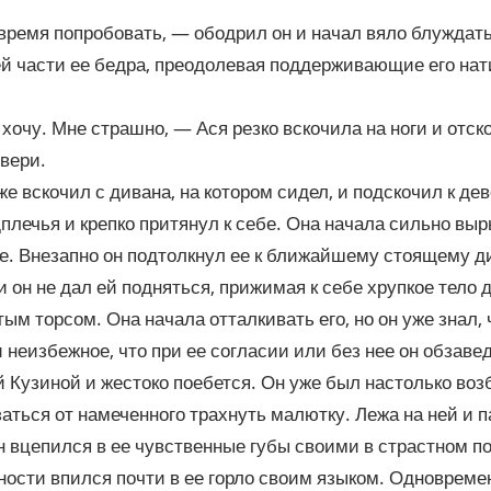
ремя попробовать, — ободрил он и начал вяло блуждат
й части ее бедра, преодолевая поддерживающие его нат
 хочу. Мне страшно, — Ася резко вскочила на ноги и отск
вери.
же вскочил с дивана, на котором сидел, и подскочил к де
дплечья и крепко притянул к себе. Она начала сильно выр
е. Внезапно он подтолкнул ее к ближайшему стоящему д
 и он не дал ей подняться, прижимая к себе хрупкое тело
ым торсом. Она начала отталкивать его, но он уже знал,
 неизбежное, что при ее согласии или без нее он обзаве
 Кузиной и жестоко поебется. Он уже был настолько возб
заться от намеченного трахнуть малютку. Лежа на ней и 
н вцепился в ее чувственные губы своими в страстном по
ости впился почти в ее горло своим языком. Одновремен