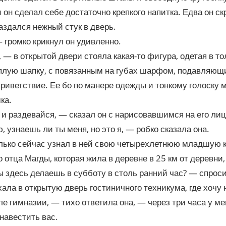
и он сделал себе достаточно крепкого напитка. Едва он ск
аздался нежный стук в дверь.
 громко крикнул он удивленно.
 — в открытой двери стояла какая-то фигура, одетая в 
еплую шапку, с повязанным на губах шарфом, подавляющ
приветствие. Ее бо по манере одежды и тонкому голоску м
ка.
и раздевайся, — сказал он с нарисовавшимся на его ли
, узнаешь ли ты меня, но это я, — робко сказала она.
лько сейчас узнал в ней свою четырехлетнюю младшую к
о отца Магды, которая жила в деревне в 25 км от деревни,
ы здесь делаешь в субботу в столь ранний час? — спроси
ала в открытую дверь гостиничного техникума, где хочу
ле гимназии, — тихо ответила она, — через три часа у мен
навестить вас.