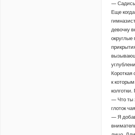
— Садись,
Еще когда
гимназист
девочку в
округлые 
прикрытия
вызывающи
углублени
Короткая 
к которым
колготки.
— Что ты 
глоток чая
— Я добав
вниматель
лицо. Дли