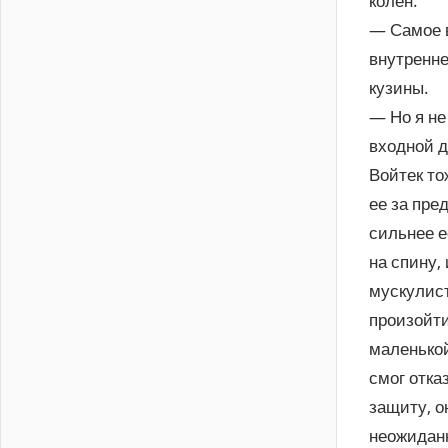
колен.
— Самое в
внутренне
кузины.
— Но я не
входной д
Войтек то
ее за пре
сильнее е
на спину,
мускулист
произойти
маленькой
смог отка
защиту, о
неожиданн