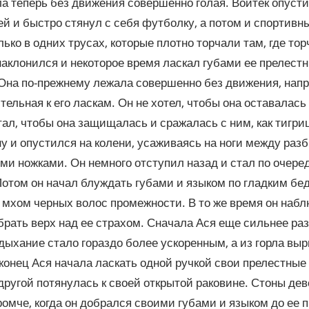
а теперь без движения совершенно голая. Войтек опусти
ей и быстро стянул с себя футболку, а потом и спортивн
лько в одних трусах, которые плотно торчали там, где то
наклонился и некоторое время ласкал губами ее прелест
Она по-прежнему лежала совершенно без движения, напр
тельная к его ласкам. Он не хотел, чтобы она оставалась
ал, чтобы она защищалась и сражалась с ним, как тигри
ну и опустился на колени, усаживаясь на ноги между ра
ми ножками. Он немного отступил назад и стал по очере
Потом он начал блуждать губами и языком по гладким бе
мхом черных волос промежности. В то же время он набл
брать верх над ее страхом. Сначала Ася еще сильнее ра
дыхание стало гораздо более ускоренным, а из горла вы
конец Ася начала ласкать одной ручкой свои прелестны
 другой потянулась к своей открытой раковине. Стоны де
ромче, когда он добрался своими губами и языком до ее 