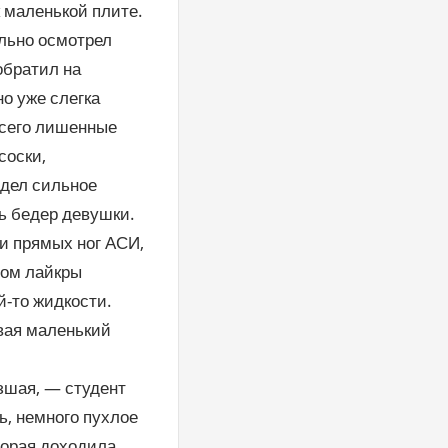
 маленькой плите.
ельно осмотрел
обратил на
но уже слегка
всего лишенные
соски,
идел сильное
ь бедер девушки.
и прямых ног АСИ,
вом лайкры
й-то жидкости.
ивая маленький
зшая, — студент
ь, немного пухлое
торая доходила