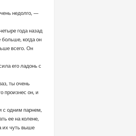
чень недолго, —
четыре года назад
 больше, когда он
ьше всего. Он
сила его ладонь с
раз, ты очень
о произнес он, и
ни с одним парнем,
ать ее на колене,
а их чуть выше