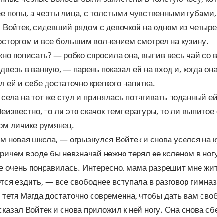
ее попы, а черты лица, с толстыми чувственными губами,
 Войтек, сидевший рядом с девочкой на одном из четыре
осторгом и все большим волнением смотрел на кузину.
но пописать? — робко спросила она, выпив весь чай со в
 дверь в ванную, — парень показал ей на вход и, когда он
л ей и себе достаточно крепкого напитка.
 села на тот же стул и принялась потягивать поданный е
Неизвестно, то ли это скачок температуры, то ли выпито
ом личике румянец.
ам новая школа, — огрызнулся Войтек и снова уселся на 
причем вроде бы невзначай нежно терял ее коленом в ногу
 очень понравилась. Интересно, мама разрешит мне жит
тся ездить, — все свободнее вступала в разговор гимназ
тетя Магда достаточно современна, чтобы дать вам сво
сказал Войтек и снова приложил к ней ногу. Она снова с