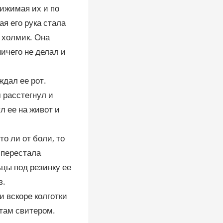
рижимая их и по
ая его рука стала
 холмик. Она
ничего не делал и
ждал ее рот.
 расстегнул и
л ее на живот и
о ли от боли, то
 перестала
цы под резинку ее
з.
и вскоре колготки
там свитером.