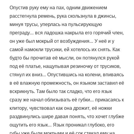
Опустив руку ему на пах, одним движением
расстегнула ремень, рука скользнула в джинсы,
минуя трусы, уперлась на пульсирующую
преграду… вся ладошка накрыла его горячий член,
он уже был мокрый от возбуждения… У неё и у
самой намокли трусики, ей хотелось их снять. Как
будто бы прочитав её мысли, он потянулся рукой
под её платье, нащупывая резиночку от трусиков,
стянул их вниз… Опустившись на колени, впиваясь
в её влажную промежность, он языком заставил её
вскрикнуть. Там было так сладко, что его язык
сразу же начал облизывать её губки… прикасаясь к
клитору, чувствовал как она дрожит, её ножки
раздвинулись шире давая понять, что хочет глубже
ощутить его язык… Язык проникал глубоко, его
губы уже были мокрыми и её сок стекал ему на