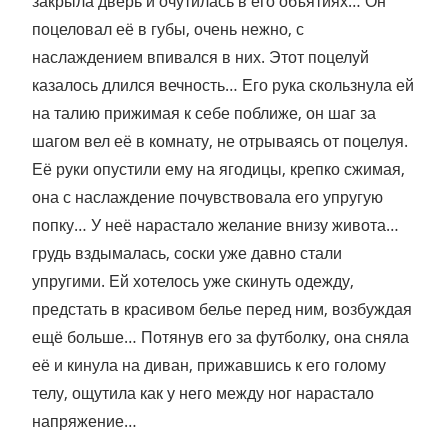
закрыла дверь и очутилась в его объятиях… Он
поцеловал её в губы, очень нежно, с
наслаждением впивался в них. Этот поцелуй
казалось длился вечность… Его рука скользнула ей
на талию прижимая к себе поближе, он шаг за
шагом вел её в комнату, не отрываясь от поцелуя.
Её руки опустили ему на ягодицы, крепко сжимая,
она с наслаждение почувствовала его упругую
попку… У неё нарастало желание внизу живота…
грудь вздымалась, соски уже давно стали
упругими. Ей хотелось уже скинуть одежду,
предстать в красивом белье перед ним, возбуждая
ещё больше… Потянув его за футболку, она сняла
её и кинула на диван, прижавшись к его голому
телу, ощутила как у него между ног нарастало
напряжение…