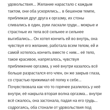
удовольствия… Желание нарастало с каждым
тактом, они оба ускорялись… в бешеном темпе,
приближая друг друга к оргазму, их стоны
сливались в один, руки ласкали груди… мокрые и
страстные их тела всё сильнее и сильнее
выгибались… Он хотел кончить ей во внутрь, она
чувствуя его желание, работала всем телом, ей и
самой хотелось кончить вместе с ним… её тело,
такое красивое, напрягалось, чувствуя
приближение оргазма, у неё внутри казалось всё
больше разрастался его член, он же закрыв глаза,
со страстью прижимал её попку к себе…
Почувствовала как что то горячее разлилось у неё
внутри, её накрыла вторая волна оргазма… внутри
всё сжалось, она застонала, падая на его грудь…
содрогаясь, оба стонали от удовольствия под