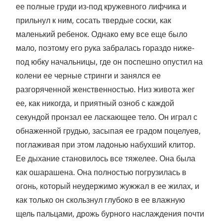
ее полные груди из-под кружевного лифчика и
прильнул к ним, сосать твердые соски, как
маленький ребенок. Однако ему все еще было
мало, поэтому его рука забралась гораздо ниже-
под юбку начальницы, где он поспешно опустил на
колени ее черные стринги и занялся ее
разгоряченной женственностью. Низ живота жег
ее, как никогда, и приятный озноб с каждой
секундой пронзал ее ласкающее тело. Он играл с
обнаженной грудью, засыпая ее градом поцелуев,
поглаживая при этом ладонью набухший клитор.
Ее дыхание становилось все тяжелее. Она была
как ошарашена. Она полностью погрузилась в
огонь, который неудержимо жужжал в ее жилах, и
как только он скользнул глубоко в ее влажную
щель пальцами, дрожь бурного наслаждения почти